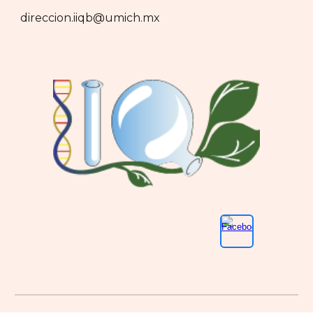
direccion.iiqb@umich.mx