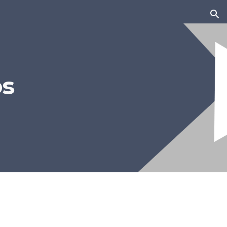
ion
os