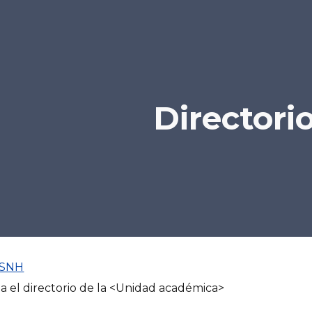
ip to main content
Skip to navigat
Directori
MSNH
 el directorio de la <Unidad académica>