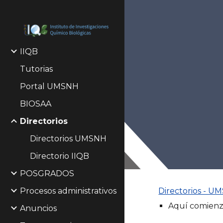
Sk
IIQB
Tutorias
Portal UMSNH
BIOSAA
Directorios
Directorios UMSNH
Directorio IIQB
POSGRADOS
Procesos administrativos
Directorios - U
Aquí comienza
Anuncios